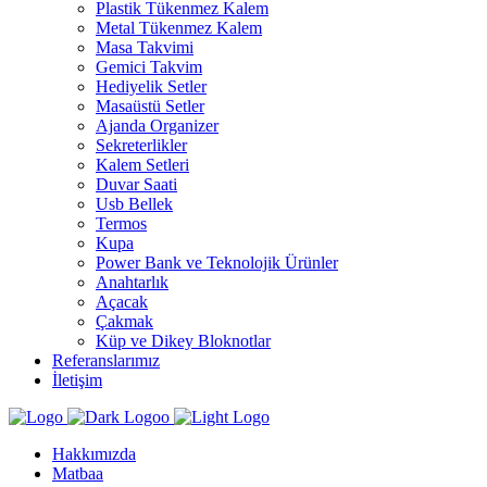
Plastik Tükenmez Kalem
Metal Tükenmez Kalem
Masa Takvimi
Gemici Takvim
Hediyelik Setler
Masaüstü Setler
Ajanda Organizer
Sekreterlikler
Kalem Setleri
Duvar Saati
Usb Bellek
Termos
Kupa
Power Bank ve Teknolojik Ürünler
Anahtarlık
Açacak
Çakmak
Küp ve Dikey Bloknotlar
Referanslarımız
İletişim
Hakkımızda
Matbaa