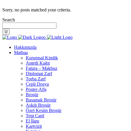
Sorry, no posts matched your criteria.
Search
Hakkımızda
Matbaa
Kurumsal Kimlik
Antetli Kağıt
Fatura – Makbuz
Diplomat Zarf
Torba Zarf
Cepli Dosya
Poster-Afiş
Broşür
Basamak Broşür
Askılı Broşür
Özel Kesim Broşür
Tent Card
El İlanı
Kartvizit