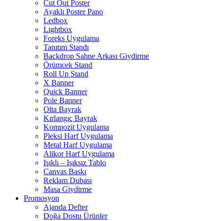
Cut Out Poster
Ayaklı Poster Pano
Ledbox
Lightbox
Foreks Uygulama
Tanıtım Standı
Backdrop Sahne Arkası Giydirme
Örümcek Stand
Roll Up Stand
X Banner
Quick Banner
Pole Banner
Olta Bayrak
Kırlangıç Bayrak
Kompozit Uygulama
Pleksi Harf Uygulama
Metal Harf Uygulama
Alikor Harf Uygulama
Işıklı – Işıksız Tablo
Canvas Baskı
Reklam Dubası
Masa Giydirme
Promosyon
Ajanda Defter
Doğa Dostu Ürünler