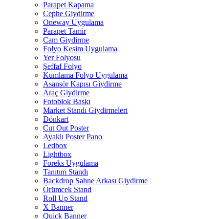
Parapet Kapama
Cephe Giydirme
Oneway Uygulama
Parapet Tamir
Cam Giydirme
Folyo Kesim Uygulama
Yer Folyosu
Şeffaf Folyo
Kumlama Folyo Uygulama
Asansör Kapısı Giydirme
Araç Giydirme
Fotoblok Baskı
Market Standı Giydirmeleri
Dönkart
Cut Out Poster
Ayaklı Poster Pano
Ledbox
Lightbox
Foreks Uygulama
Tanıtım Standı
Backdrop Sahne Arkası Giydirme
Örümcek Stand
Roll Up Stand
X Banner
Quick Banner