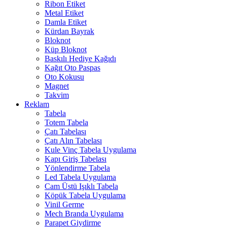
Ribon Etiket
Metal Etiket
Damla Etiket
Kürdan Bayrak
Bloknot
Küp Bloknot
Baskılı Hediye Kağıdı
Kağıt Oto Paspas
Oto Kokusu
Magnet
Takvim
Reklam
Tabela
Totem Tabela
Çatı Tabelası
Çatı Alın Tabelası
Kule Vinç Tabela Uygulama
Kapı Giriş Tabelası
Yönlendirme Tabela
Led Tabela Uygulama
Cam Üstü Işıklı Tabela
Köpük Tabela Uygulama
Vinil Germe
Mech Branda Uygulama
Parapet Giydirme