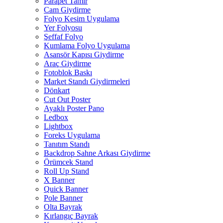
Parapet Tamir
Cam Giydirme
Folyo Kesim Uygulama
Yer Folyosu
Şeffaf Folyo
Kumlama Folyo Uygulama
Asansör Kapısı Giydirme
Araç Giydirme
Fotoblok Baskı
Market Standı Giydirmeleri
Dönkart
Cut Out Poster
Ayaklı Poster Pano
Ledbox
Lightbox
Foreks Uygulama
Tanıtım Standı
Backdrop Sahne Arkası Giydirme
Örümcek Stand
Roll Up Stand
X Banner
Quick Banner
Pole Banner
Olta Bayrak
Kırlangıç Bayrak