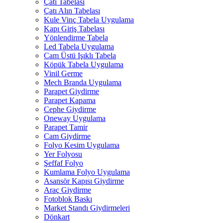
Çatı Tabelası
Çatı Alın Tabelası
Kule Vinç Tabela Uygulama
Kapı Giriş Tabelası
Yönlendirme Tabela
Led Tabela Uygulama
Cam Üstü Işıklı Tabela
Köpük Tabela Uygulama
Vinil Germe
Mech Branda Uygulama
Parapet Giydirme
Parapet Kapama
Cephe Giydirme
Oneway Uygulama
Parapet Tamir
Cam Giydirme
Folyo Kesim Uygulama
Yer Folyosu
Şeffaf Folyo
Kumlama Folyo Uygulama
Asansör Kapısı Giydirme
Araç Giydirme
Fotoblok Baskı
Market Standı Giydirmeleri
Dönkart