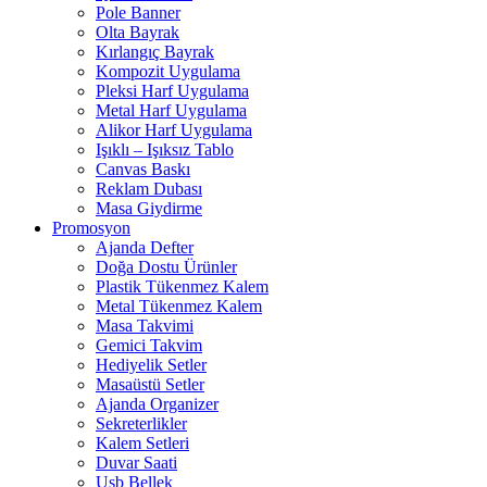
Pole Banner
Olta Bayrak
Kırlangıç Bayrak
Kompozit Uygulama
Pleksi Harf Uygulama
Metal Harf Uygulama
Alikor Harf Uygulama
Işıklı – Işıksız Tablo
Canvas Baskı
Reklam Dubası
Masa Giydirme
Promosyon
Ajanda Defter
Doğa Dostu Ürünler
Plastik Tükenmez Kalem
Metal Tükenmez Kalem
Masa Takvimi
Gemici Takvim
Hediyelik Setler
Masaüstü Setler
Ajanda Organizer
Sekreterlikler
Kalem Setleri
Duvar Saati
Usb Bellek