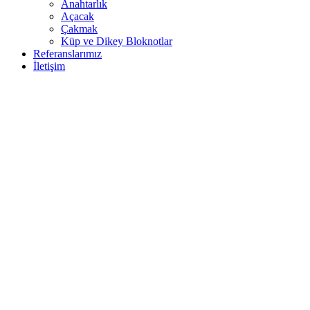
Anahtarlık
Açacak
Çakmak
Küp ve Dikey Bloknotlar
Referanslarımız
İletişim