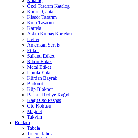
Katalog
Özel Tasarım Katalog
Karton Çanta
Klasör Tasarım
Kutu Tasarım
Kartela
Askılı Kumaş Kartelası
Defter
Amerikan Servis
Etiket
Sallantı Etiket
Ribon Etiket
Metal Etiket
Damla Etiket
Kürdan Bayrak
Bloknot
Küp Bloknot
Baskılı Hediye Kağıdı
Kağıt Oto Paspas
Oto Kokusu
Magnet
Takvim
Reklam
Tabela
Totem Tabela