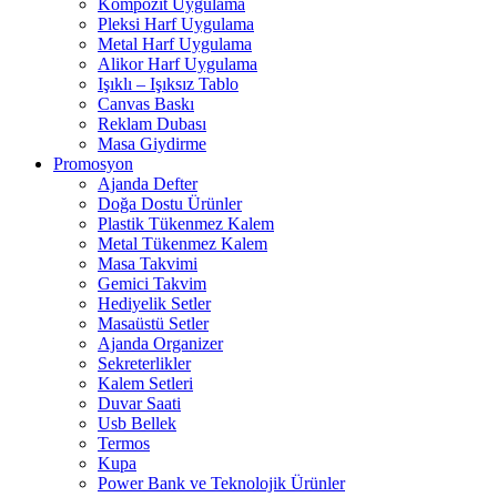
Kompozit Uygulama
Pleksi Harf Uygulama
Metal Harf Uygulama
Alikor Harf Uygulama
Işıklı – Işıksız Tablo
Canvas Baskı
Reklam Dubası
Masa Giydirme
Promosyon
Ajanda Defter
Doğa Dostu Ürünler
Plastik Tükenmez Kalem
Metal Tükenmez Kalem
Masa Takvimi
Gemici Takvim
Hediyelik Setler
Masaüstü Setler
Ajanda Organizer
Sekreterlikler
Kalem Setleri
Duvar Saati
Usb Bellek
Termos
Kupa
Power Bank ve Teknolojik Ürünler