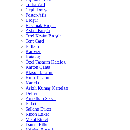
Torba Zarf
Cepli Dosya
Poster-Afiş
Broşür
Basamak Broşür
Askılı Broşür
Özel Kesim Broşür
Tent Card
El İlanı
Kartvizit
Katalog
Özel Tasarım Katalog
Karton Çanta
Klasör Tasarım
Kutu Tasarım
Kartela
Askılı Kumaş Kartelası
Defter
Amerikan Servis
Etiket
Sallantı Etiket
Ribon Etiket
Metal Etiket
Damla Etiket
Kürdan Bayrak