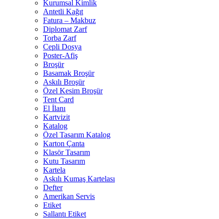
Kurumsal Kimlik
Antetli Kağıt
Fatura – Makbuz
Diplomat Zarf
Torba Zarf
Cepli Dosya
Poster-Afiş
Broşür
Basamak Broşür
Askılı Broşür
Özel Kesim Broşür
Tent Card
El İlanı
Kartvizit
Katalog
Özel Tasarım Katalog
Karton Çanta
Klasör Tasarım
Kutu Tasarım
Kartela
Askılı Kumaş Kartelası
Defter
Amerikan Servis
Etiket
Sallantı Etiket