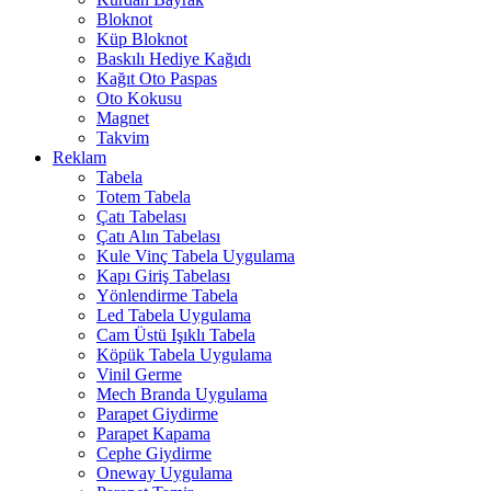
Bloknot
Küp Bloknot
Baskılı Hediye Kağıdı
Kağıt Oto Paspas
Oto Kokusu
Magnet
Takvim
Reklam
Tabela
Totem Tabela
Çatı Tabelası
Çatı Alın Tabelası
Kule Vinç Tabela Uygulama
Kapı Giriş Tabelası
Yönlendirme Tabela
Led Tabela Uygulama
Cam Üstü Işıklı Tabela
Köpük Tabela Uygulama
Vinil Germe
Mech Branda Uygulama
Parapet Giydirme
Parapet Kapama
Cephe Giydirme
Oneway Uygulama