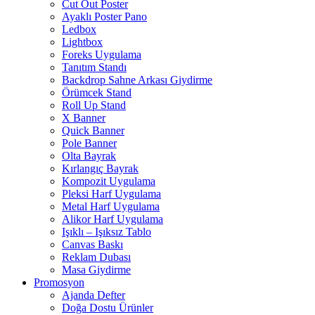
Cut Out Poster
Ayaklı Poster Pano
Ledbox
Lightbox
Foreks Uygulama
Tanıtım Standı
Backdrop Sahne Arkası Giydirme
Örümcek Stand
Roll Up Stand
X Banner
Quick Banner
Pole Banner
Olta Bayrak
Kırlangıç Bayrak
Kompozit Uygulama
Pleksi Harf Uygulama
Metal Harf Uygulama
Alikor Harf Uygulama
Işıklı – Işıksız Tablo
Canvas Baskı
Reklam Dubası
Masa Giydirme
Promosyon
Ajanda Defter
Doğa Dostu Ürünler