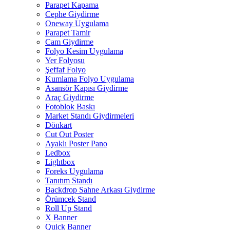
Parapet Kapama
Cephe Giydirme
Oneway Uygulama
Parapet Tamir
Cam Giydirme
Folyo Kesim Uygulama
Yer Folyosu
Şeffaf Folyo
Kumlama Folyo Uygulama
Asansör Kapısı Giydirme
Araç Giydirme
Fotoblok Baskı
Market Standı Giydirmeleri
Dönkart
Cut Out Poster
Ayaklı Poster Pano
Ledbox
Lightbox
Foreks Uygulama
Tanıtım Standı
Backdrop Sahne Arkası Giydirme
Örümcek Stand
Roll Up Stand
X Banner
Quick Banner