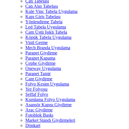
Çatı Tabelası
Çatı Alın Tabelası
Kule Vinç Tabela Uygulama
Kapı Giriş Tabelası
Yönlendirme Tabela
Led Tabela Uygulama
Cam Üstü Işıklı Tabela
Köpük Tabela Uygulama
Vinil Germe
Mech Branda Uygulama
Parapet Giydirme
Parapet Kapama
Cephe Giydirme
Oneway Uygulama
Parapet Tamir
Cam Giydirme
Folyo Kesim Uygulama
Yer Folyosu
Şeffaf Folyo
Kumlama Folyo Uygulama
Asansör Kapısı Giydirme
Araç Giydirme
Fotoblok Baskı
Market Standı Giydirmeleri
Dönkart