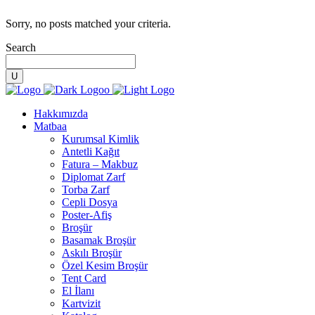
Sorry, no posts matched your criteria.
Search
Hakkımızda
Matbaa
Kurumsal Kimlik
Antetli Kağıt
Fatura – Makbuz
Diplomat Zarf
Torba Zarf
Cepli Dosya
Poster-Afiş
Broşür
Basamak Broşür
Askılı Broşür
Özel Kesim Broşür
Tent Card
El İlanı
Kartvizit