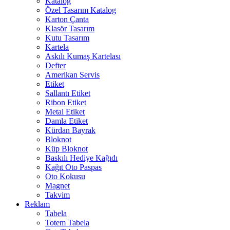
Katalog
Özel Tasarım Katalog
Karton Çanta
Klasör Tasarım
Kutu Tasarım
Kartela
Askılı Kumaş Kartelası
Defter
Amerikan Servis
Etiket
Sallantı Etiket
Ribon Etiket
Metal Etiket
Damla Etiket
Kürdan Bayrak
Bloknot
Küp Bloknot
Baskılı Hediye Kağıdı
Kağıt Oto Paspas
Oto Kokusu
Magnet
Takvim
Reklam
Tabela
Totem Tabela