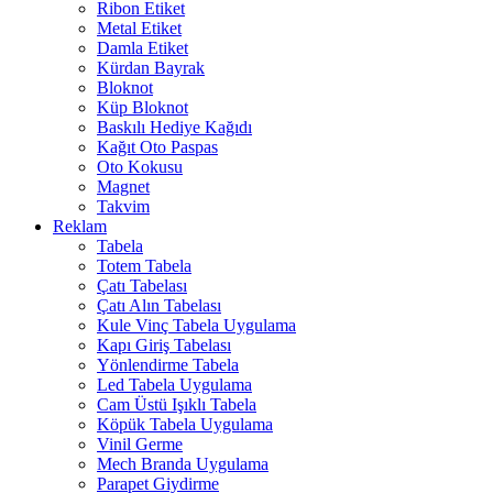
Ribon Etiket
Metal Etiket
Damla Etiket
Kürdan Bayrak
Bloknot
Küp Bloknot
Baskılı Hediye Kağıdı
Kağıt Oto Paspas
Oto Kokusu
Magnet
Takvim
Reklam
Tabela
Totem Tabela
Çatı Tabelası
Çatı Alın Tabelası
Kule Vinç Tabela Uygulama
Kapı Giriş Tabelası
Yönlendirme Tabela
Led Tabela Uygulama
Cam Üstü Işıklı Tabela
Köpük Tabela Uygulama
Vinil Germe
Mech Branda Uygulama
Parapet Giydirme