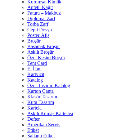
Kurumsal Kimlik
Antetli Kağıt
Fatura – Makbuz
Diplomat Zarf
Torba Zarf
Cepli Dosya
Poster-Afiş
Broşür
Basamak Broşür
Askılı Broşür
Özel Kesim Broşür
Tent Card
El İlanı
Kartvizit
Katalog
Özel Tasarım Katalog
Karton Çanta
Klasör Tasarım
Kutu Tasarım
Kartela
Askılı Kumaş Kartelası
Defter
Amerikan Servis
Etiket
Sallantı Etiket