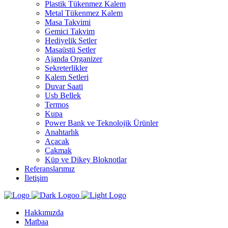
Plastik Tükenmez Kalem
Metal Tükenmez Kalem
Masa Takvimi
Gemici Takvim
Hediyelik Setler
Masaüstü Setler
Ajanda Organizer
Sekreterlikler
Kalem Setleri
Duvar Saati
Usb Bellek
Termos
Kupa
Power Bank ve Teknolojik Ürünler
Anahtarlık
Açacak
Çakmak
Küp ve Dikey Bloknotlar
Referanslarımız
İletişim
Hakkımızda
Matbaa