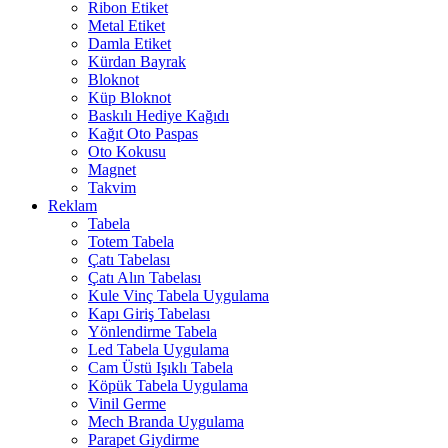
Ribon Etiket
Metal Etiket
Damla Etiket
Kürdan Bayrak
Bloknot
Küp Bloknot
Baskılı Hediye Kağıdı
Kağıt Oto Paspas
Oto Kokusu
Magnet
Takvim
Reklam
Tabela
Totem Tabela
Çatı Tabelası
Çatı Alın Tabelası
Kule Vinç Tabela Uygulama
Kapı Giriş Tabelası
Yönlendirme Tabela
Led Tabela Uygulama
Cam Üstü Işıklı Tabela
Köpük Tabela Uygulama
Vinil Germe
Mech Branda Uygulama
Parapet Giydirme