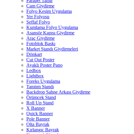
Parapet Tamir
Cam Giydirme
Folyo Kesim Uygulama
Yer Folyosu
Şeffaf Folyo
Kumlama Folyo Uygulama
Asansör Kapısı Giydirme
Araç Giydirme
Fotoblok Baskı
Market Standı Giydirmeleri
Dönkart
Cut Out Poster
Ayaklı Poster Pano
Ledbox
Lightbox
Foreks Uygulama
Tanıtım Standı
Backdrop Sahne Arkası Giydirme
Örümcek Stand
Roll Up Stand
X Banner
Quick Banner
Pole Banner
Olta Bayrak
Kırlangıç Bayrak