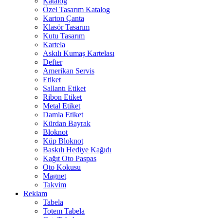
Katalog
Özel Tasarım Katalog
Karton Çanta
Klasör Tasarım
Kutu Tasarım
Kartela
Askılı Kumaş Kartelası
Defter
Amerikan Servis
Etiket
Sallantı Etiket
Ribon Etiket
Metal Etiket
Damla Etiket
Kürdan Bayrak
Bloknot
Küp Bloknot
Baskılı Hediye Kağıdı
Kağıt Oto Paspas
Oto Kokusu
Magnet
Takvim
Reklam
Tabela
Totem Tabela