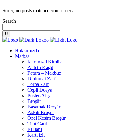
Sorry, no posts matched your criteria.
Search
Hakkımızda
Matbaa
Kurumsal Kimlik
Antetli Kağıt
Fatura – Makbuz
Diplomat Zarf
Torba Zarf
Cepli Dosya
Poster-Afiş
Broşür
Basamak Broşür
Askılı Broşür
Özel Kesim Broşür
Tent Card
El İlanı
Kartvizit