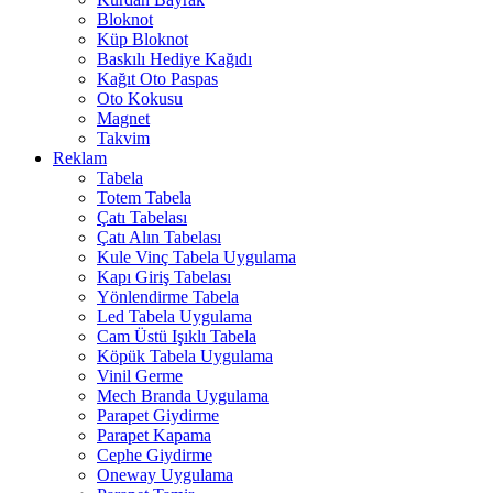
Bloknot
Küp Bloknot
Baskılı Hediye Kağıdı
Kağıt Oto Paspas
Oto Kokusu
Magnet
Takvim
Reklam
Tabela
Totem Tabela
Çatı Tabelası
Çatı Alın Tabelası
Kule Vinç Tabela Uygulama
Kapı Giriş Tabelası
Yönlendirme Tabela
Led Tabela Uygulama
Cam Üstü Işıklı Tabela
Köpük Tabela Uygulama
Vinil Germe
Mech Branda Uygulama
Parapet Giydirme
Parapet Kapama
Cephe Giydirme
Oneway Uygulama