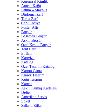
Kurumsal Kimlik
Antetli Kağıt
Fatura – Makbuz
Diplomat Zarf
Torba Zarf
Cepli Dosya
Poster-Afiş
Broşür
Basamak Broşür
Askılı Broşür
Özel Kesim Broşür
Tent Card
El İlanı
Kartvizit
Katalog
Özel Tasarım Katalog
Karton Çanta
Klasör Tasarım
Kutu Tasarım
Kartela
Askılı Kumaş Kartelası
Defter
Amerikan Servis
Etiket
Sallantı Etiket