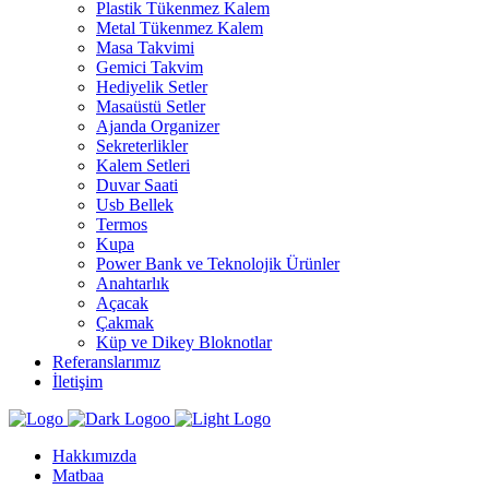
Plastik Tükenmez Kalem
Metal Tükenmez Kalem
Masa Takvimi
Gemici Takvim
Hediyelik Setler
Masaüstü Setler
Ajanda Organizer
Sekreterlikler
Kalem Setleri
Duvar Saati
Usb Bellek
Termos
Kupa
Power Bank ve Teknolojik Ürünler
Anahtarlık
Açacak
Çakmak
Küp ve Dikey Bloknotlar
Referanslarımız
İletişim
Hakkımızda
Matbaa