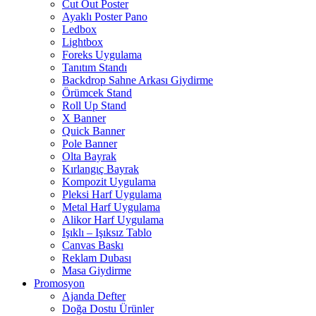
Cut Out Poster
Ayaklı Poster Pano
Ledbox
Lightbox
Foreks Uygulama
Tanıtım Standı
Backdrop Sahne Arkası Giydirme
Örümcek Stand
Roll Up Stand
X Banner
Quick Banner
Pole Banner
Olta Bayrak
Kırlangıç Bayrak
Kompozit Uygulama
Pleksi Harf Uygulama
Metal Harf Uygulama
Alikor Harf Uygulama
Işıklı – Işıksız Tablo
Canvas Baskı
Reklam Dubası
Masa Giydirme
Promosyon
Ajanda Defter
Doğa Dostu Ürünler