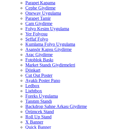
Parapet Kapama
Cephe Giydirme
Oneway Uygulama
Parapet Tamir
Cam Giydirme
Folyo Kesim Uygulama
Yer Folyosu
Şeffaf Folyo
Kumlama Folyo Uygulama
Asansör Kapısı Giydirme
Araç Giydirme
Fotoblok Baskı
Market Standı Giydirmeleri
Dönkart
Cut Out Poster
Ayaklı Poster Pano
Ledbox
Lightbox
Foreks Uygulama
Tanıtım Standı
Backdrop Sahne Arkası Giydirme
Örümcek Stand
Roll Up Stand
X Banner
Quick Banner