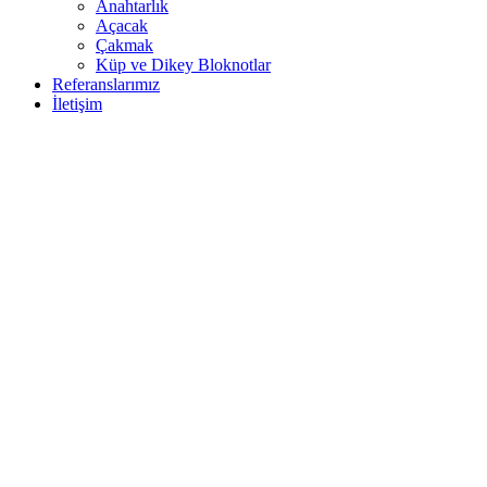
Anahtarlık
Açacak
Çakmak
Küp ve Dikey Bloknotlar
Referanslarımız
İletişim