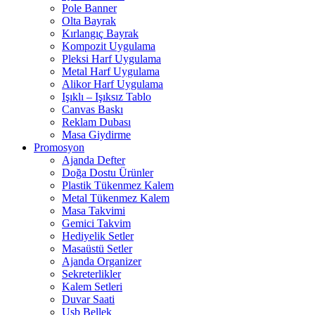
Pole Banner
Olta Bayrak
Kırlangıç Bayrak
Kompozit Uygulama
Pleksi Harf Uygulama
Metal Harf Uygulama
Alikor Harf Uygulama
Işıklı – Işıksız Tablo
Canvas Baskı
Reklam Dubası
Masa Giydirme
Promosyon
Ajanda Defter
Doğa Dostu Ürünler
Plastik Tükenmez Kalem
Metal Tükenmez Kalem
Masa Takvimi
Gemici Takvim
Hediyelik Setler
Masaüstü Setler
Ajanda Organizer
Sekreterlikler
Kalem Setleri
Duvar Saati
Usb Bellek