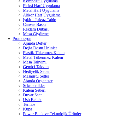
Kompozit Uygulama
Pleksi Harf Uygulama
Metal Harf Uygulama
Alikor Harf Uygulama
Işıklı – Işıksız Tablo
Canvas Baskı
Reklam Dubası
Masa Giydirme
Promosyon
Ajanda Defter
Doğa Dostu Ürünler
Plastik Tükenmez Kalem
Metal Tükenmez Kalem
Masa Takvimi
Gemici Takvim
Hediyelik Setler
Masaüstü Setler
Ajanda Organizer
Sekreterlikler
Kalem Setleri
Duvar Saati
Usb Bellek
Termos
Kupa
Power Bank ve Teknolojik Ürünler