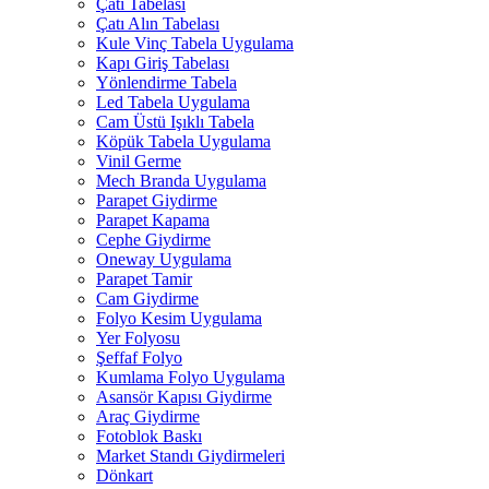
Çatı Tabelası
Çatı Alın Tabelası
Kule Vinç Tabela Uygulama
Kapı Giriş Tabelası
Yönlendirme Tabela
Led Tabela Uygulama
Cam Üstü Işıklı Tabela
Köpük Tabela Uygulama
Vinil Germe
Mech Branda Uygulama
Parapet Giydirme
Parapet Kapama
Cephe Giydirme
Oneway Uygulama
Parapet Tamir
Cam Giydirme
Folyo Kesim Uygulama
Yer Folyosu
Şeffaf Folyo
Kumlama Folyo Uygulama
Asansör Kapısı Giydirme
Araç Giydirme
Fotoblok Baskı
Market Standı Giydirmeleri
Dönkart