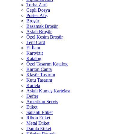
Torba Zarf
Cepli Dosya
Poster-Afiş
Broşür
Basamak Broşür
Askılı Broşür
Özel Kesim Broşür
Tent Card
El İlanı
Kartvizit
Katalog
Özel Tasarım Katalog
Karton Çanta
Klasör Tasarım
Kutu Tasarım
Kartela
Askılı Kumaş Kartelası
Defter
Amerikan Servis
Etiket
Sallantı Etiket
Ribon Etiket
Metal Etiket
Damla Etiket
Kürdan Bayrak