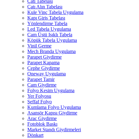
Çatı Tabelası
Çatı Alın Tabelası
Kule Vinç Tabela Uygulama
Kapı Giriş Tabelası
Yönlendirme Tabela
Led Tabela Uygulama
Cam Üstü Işıklı Tabela
Köpük Tabela Uygulama
Vinil Germe
Mech Branda Uygulama
Parapet Giydirme
Parapet Kapama
Cephe Giydirme
Oneway Uygulama
Parapet Tamir
Cam Giydirme
Folyo Kesim Uygulama
Yer Folyosu
Şeffaf Folyo
Kumlama Folyo Uygulama
Asansör Kapısı Giydirme
Araç Giydirme
Fotoblok Baskı
Market Standı Giydirmeleri
Dönkart