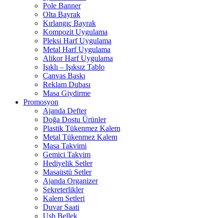
Pole Banner
Olta Bayrak
Kırlangıç Bayrak
Kompozit Uygulama
Pleksi Harf Uygulama
Metal Harf Uygulama
Alikor Harf Uygulama
Işıklı – Işıksız Tablo
Canvas Baskı
Reklam Dubası
Masa Giydirme
Promosyon
Ajanda Defter
Doğa Dostu Ürünler
Plastik Tükenmez Kalem
Metal Tükenmez Kalem
Masa Takvimi
Gemici Takvim
Hediyelik Setler
Masaüstü Setler
Ajanda Organizer
Sekreterlikler
Kalem Setleri
Duvar Saati
Usb Bellek