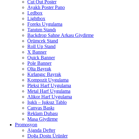
Cut Out Poster
Ayaklı Poster Pano
Ledbox
Lightbox
Foreks Uygulama
Tanıtım Standı
Backdrop Sahne Arkası Giydirme
Örümcek Stand
Roll Up Stand
X Banner
Quick Banner
Pole Banner
Olta Bayrak
Kırlangıç Bayrak
Kompozit Uygulama
Pleksi Harf Uygulama
Metal Harf Uygulama
Alikor Harf Uygulama
Işıklı – Işıksız Tablo
Canvas Baskı
Reklam Dubası
Masa Giydirme
Promosyon
Ajanda Defter
Doğa Dostu Ürünler