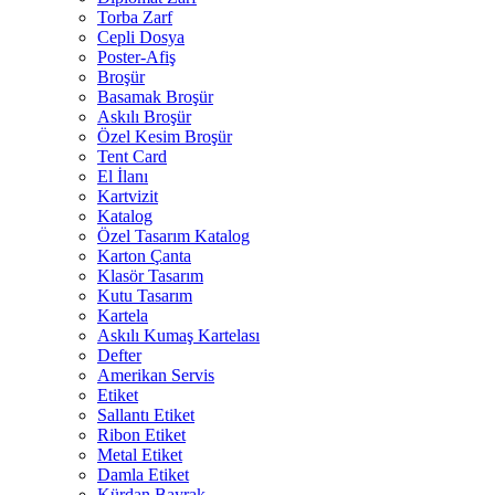
Torba Zarf
Cepli Dosya
Poster-Afiş
Broşür
Basamak Broşür
Askılı Broşür
Özel Kesim Broşür
Tent Card
El İlanı
Kartvizit
Katalog
Özel Tasarım Katalog
Karton Çanta
Klasör Tasarım
Kutu Tasarım
Kartela
Askılı Kumaş Kartelası
Defter
Amerikan Servis
Etiket
Sallantı Etiket
Ribon Etiket
Metal Etiket
Damla Etiket
Kürdan Bayrak