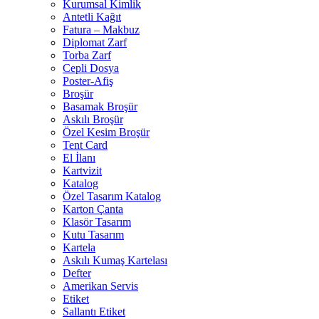
Kurumsal Kimlik
Antetli Kağıt
Fatura – Makbuz
Diplomat Zarf
Torba Zarf
Cepli Dosya
Poster-Afiş
Broşür
Basamak Broşür
Askılı Broşür
Özel Kesim Broşür
Tent Card
El İlanı
Kartvizit
Katalog
Özel Tasarım Katalog
Karton Çanta
Klasör Tasarım
Kutu Tasarım
Kartela
Askılı Kumaş Kartelası
Defter
Amerikan Servis
Etiket
Sallantı Etiket