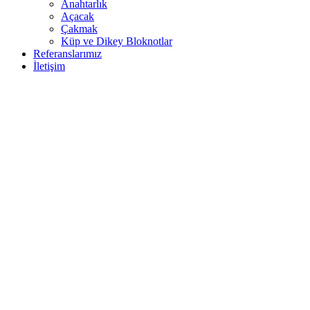
Anahtarlık
Açacak
Çakmak
Küp ve Dikey Bloknotlar
Referanslarımız
İletişim