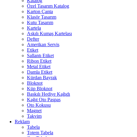
Katalog
Özel Tasarım Katalog
Karton Çanta
Klasör Tasarım
Kutu Tasarım
Kartela
Askılı Kumaş Kartelası
Defter
Amerikan Servis
Etiket
Sallantı Etiket
Ribon Etiket
Metal Etiket
Damla Etiket
Kürdan Bayrak
Bloknot
Küp Bloknot
Baskılı Hediye Kağıdı
Kağıt Oto Paspas
Oto Kokusu
Magnet
Takvim
Reklam
Tabela
Totem Tabela