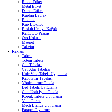
Ribon Etiket
Metal Etiket
Damla Etiket
Kürdan Bayrak
Bloknot
Küp Bloknot
Baskılı Hediye Kağıdı
Kağıt Oto Paspas
Oto Kokusu
Magnet
Takvim
Reklam
Tabela
Totem Tabela
Çatı Tabelası
Çatı Alın Tabelası
Kule Vinç Tabela Uygulama
Kapı Giriş Tabelası
Yönlendirme Tabela
Led Tabela Uygulama
Cam Üstü Işıklı Tabela
Köpük Tabela Uygulama
Vinil Germe
Mech Branda Uygulama
Parapet Giydirme