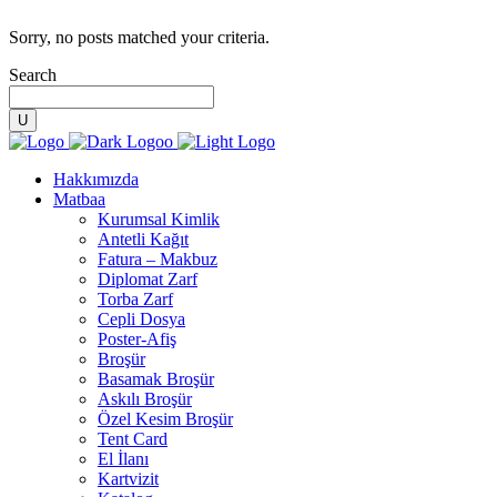
Sorry, no posts matched your criteria.
Search
Hakkımızda
Matbaa
Kurumsal Kimlik
Antetli Kağıt
Fatura – Makbuz
Diplomat Zarf
Torba Zarf
Cepli Dosya
Poster-Afiş
Broşür
Basamak Broşür
Askılı Broşür
Özel Kesim Broşür
Tent Card
El İlanı
Kartvizit