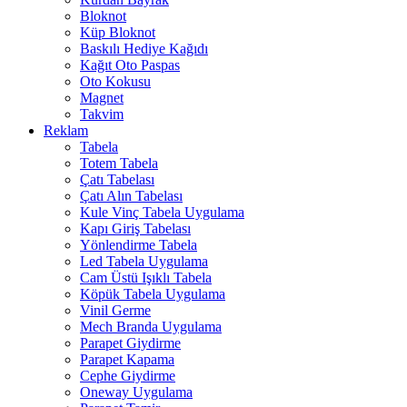
Bloknot
Küp Bloknot
Baskılı Hediye Kağıdı
Kağıt Oto Paspas
Oto Kokusu
Magnet
Takvim
Reklam
Tabela
Totem Tabela
Çatı Tabelası
Çatı Alın Tabelası
Kule Vinç Tabela Uygulama
Kapı Giriş Tabelası
Yönlendirme Tabela
Led Tabela Uygulama
Cam Üstü Işıklı Tabela
Köpük Tabela Uygulama
Vinil Germe
Mech Branda Uygulama
Parapet Giydirme
Parapet Kapama
Cephe Giydirme
Oneway Uygulama