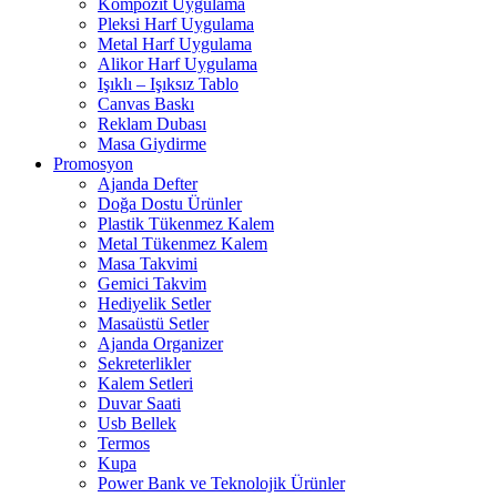
Kompozit Uygulama
Pleksi Harf Uygulama
Metal Harf Uygulama
Alikor Harf Uygulama
Işıklı – Işıksız Tablo
Canvas Baskı
Reklam Dubası
Masa Giydirme
Promosyon
Ajanda Defter
Doğa Dostu Ürünler
Plastik Tükenmez Kalem
Metal Tükenmez Kalem
Masa Takvimi
Gemici Takvim
Hediyelik Setler
Masaüstü Setler
Ajanda Organizer
Sekreterlikler
Kalem Setleri
Duvar Saati
Usb Bellek
Termos
Kupa
Power Bank ve Teknolojik Ürünler