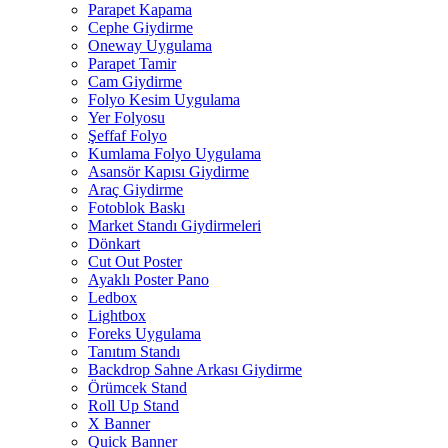
Parapet Kapama
Cephe Giydirme
Oneway Uygulama
Parapet Tamir
Cam Giydirme
Folyo Kesim Uygulama
Yer Folyosu
Şeffaf Folyo
Kumlama Folyo Uygulama
Asansör Kapısı Giydirme
Araç Giydirme
Fotoblok Baskı
Market Standı Giydirmeleri
Dönkart
Cut Out Poster
Ayaklı Poster Pano
Ledbox
Lightbox
Foreks Uygulama
Tanıtım Standı
Backdrop Sahne Arkası Giydirme
Örümcek Stand
Roll Up Stand
X Banner
Quick Banner