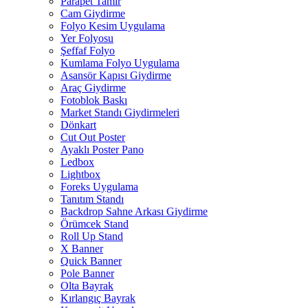
Parapet Tamir
Cam Giydirme
Folyo Kesim Uygulama
Yer Folyosu
Şeffaf Folyo
Kumlama Folyo Uygulama
Asansör Kapısı Giydirme
Araç Giydirme
Fotoblok Baskı
Market Standı Giydirmeleri
Dönkart
Cut Out Poster
Ayaklı Poster Pano
Ledbox
Lightbox
Foreks Uygulama
Tanıtım Standı
Backdrop Sahne Arkası Giydirme
Örümcek Stand
Roll Up Stand
X Banner
Quick Banner
Pole Banner
Olta Bayrak
Kırlangıç Bayrak