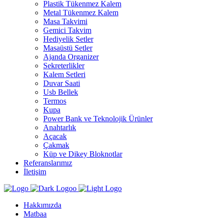
Plastik Tükenmez Kalem
Metal Tükenmez Kalem
Masa Takvimi
Gemici Takvim
Hediyelik Setler
Masaüstü Setler
Ajanda Organizer
Sekreterlikler
Kalem Setleri
Duvar Saati
Usb Bellek
Termos
Kupa
Power Bank ve Teknolojik Ürünler
Anahtarlık
Açacak
Çakmak
Küp ve Dikey Bloknotlar
Referanslarımız
İletişim
Hakkımızda
Matbaa