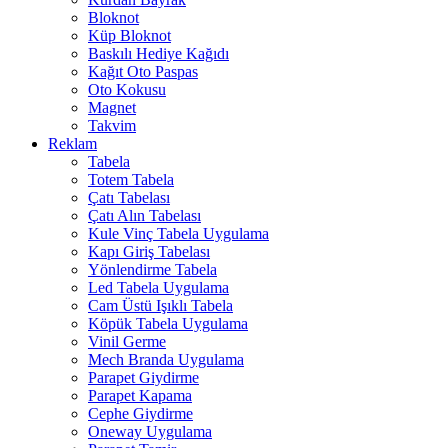
Bloknot
Küp Bloknot
Baskılı Hediye Kağıdı
Kağıt Oto Paspas
Oto Kokusu
Magnet
Takvim
Reklam
Tabela
Totem Tabela
Çatı Tabelası
Çatı Alın Tabelası
Kule Vinç Tabela Uygulama
Kapı Giriş Tabelası
Yönlendirme Tabela
Led Tabela Uygulama
Cam Üstü Işıklı Tabela
Köpük Tabela Uygulama
Vinil Germe
Mech Branda Uygulama
Parapet Giydirme
Parapet Kapama
Cephe Giydirme
Oneway Uygulama