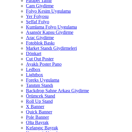
Parapet Tamir
Cam Giydirme
Folyo Kesim Uygulama
Yer Folyosu
Şeffaf Folyo
Kumlama Folyo Uygulama
Asansör Kapısı Giydirme
Araç Giydirme
Fotoblok Baskı
Market Standı Giydirmeleri
Dönkart
Cut Out Poster
Ayaklı Poster Pano
Ledbox
Lightbox
Foreks Uygulama
Tanıtım Standı
Backdrop Sahne Arkası Giydirme
Örümcek Stand
Roll Up Stand
X Banner
Quick Banner
Pole Banner
Olta Bayrak
Kırlangıç Bayrak