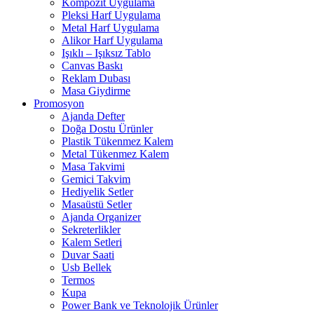
Kompozit Uygulama
Pleksi Harf Uygulama
Metal Harf Uygulama
Alikor Harf Uygulama
Işıklı – Işıksız Tablo
Canvas Baskı
Reklam Dubası
Masa Giydirme
Promosyon
Ajanda Defter
Doğa Dostu Ürünler
Plastik Tükenmez Kalem
Metal Tükenmez Kalem
Masa Takvimi
Gemici Takvim
Hediyelik Setler
Masaüstü Setler
Ajanda Organizer
Sekreterlikler
Kalem Setleri
Duvar Saati
Usb Bellek
Termos
Kupa
Power Bank ve Teknolojik Ürünler