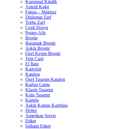
Kurumsal Kimlik
Antetli Kağıt
Fatura – Makbuz
Diplomat Zarf
Torba Zarf
Cepli Dosya
Poster-Afiş
Broşür
Basamak Broşür
Askılı Broşür
Özel Kesim Broşür
Tent Card
El İlanı
Kartvizit
Katalog
Özel Tasarım Katalog
Karton Çanta
Klasör Tasarım
Kutu Tasarım
Kartela
Askılı Kumaş Kartelası
Defter
Amerikan Servis
Etiket
Sallantı Etiket