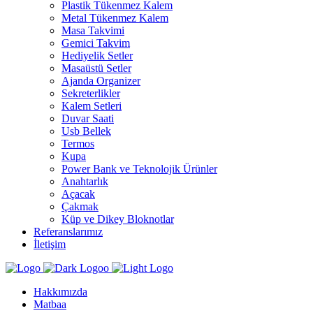
Plastik Tükenmez Kalem
Metal Tükenmez Kalem
Masa Takvimi
Gemici Takvim
Hediyelik Setler
Masaüstü Setler
Ajanda Organizer
Sekreterlikler
Kalem Setleri
Duvar Saati
Usb Bellek
Termos
Kupa
Power Bank ve Teknolojik Ürünler
Anahtarlık
Açacak
Çakmak
Küp ve Dikey Bloknotlar
Referanslarımız
İletişim
Hakkımızda
Matbaa