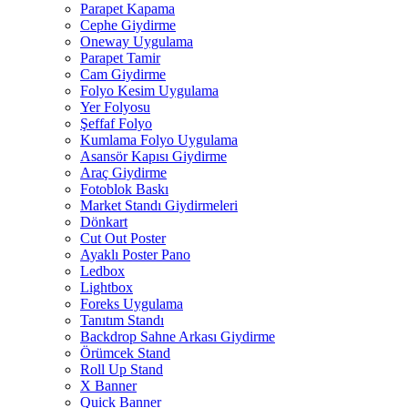
Parapet Kapama
Cephe Giydirme
Oneway Uygulama
Parapet Tamir
Cam Giydirme
Folyo Kesim Uygulama
Yer Folyosu
Şeffaf Folyo
Kumlama Folyo Uygulama
Asansör Kapısı Giydirme
Araç Giydirme
Fotoblok Baskı
Market Standı Giydirmeleri
Dönkart
Cut Out Poster
Ayaklı Poster Pano
Ledbox
Lightbox
Foreks Uygulama
Tanıtım Standı
Backdrop Sahne Arkası Giydirme
Örümcek Stand
Roll Up Stand
X Banner
Quick Banner