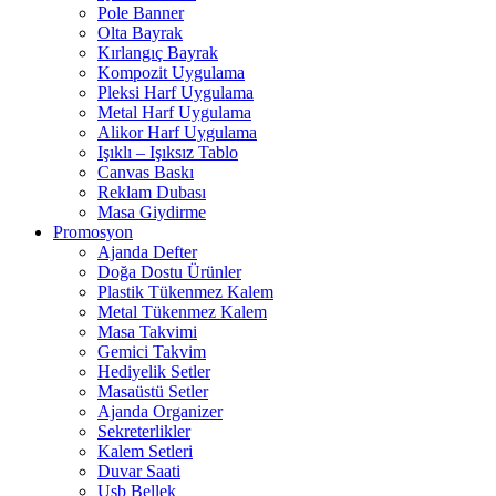
Pole Banner
Olta Bayrak
Kırlangıç Bayrak
Kompozit Uygulama
Pleksi Harf Uygulama
Metal Harf Uygulama
Alikor Harf Uygulama
Işıklı – Işıksız Tablo
Canvas Baskı
Reklam Dubası
Masa Giydirme
Promosyon
Ajanda Defter
Doğa Dostu Ürünler
Plastik Tükenmez Kalem
Metal Tükenmez Kalem
Masa Takvimi
Gemici Takvim
Hediyelik Setler
Masaüstü Setler
Ajanda Organizer
Sekreterlikler
Kalem Setleri
Duvar Saati
Usb Bellek