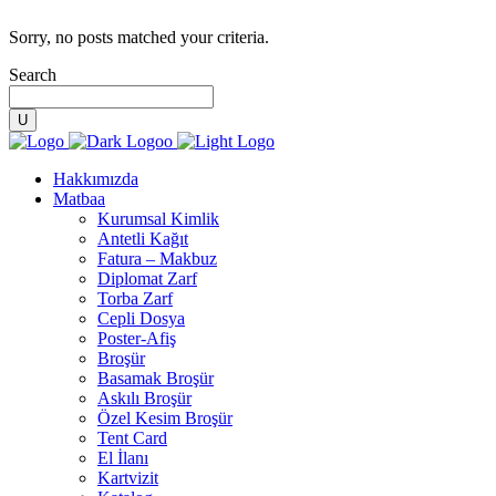
Sorry, no posts matched your criteria.
Search
Hakkımızda
Matbaa
Kurumsal Kimlik
Antetli Kağıt
Fatura – Makbuz
Diplomat Zarf
Torba Zarf
Cepli Dosya
Poster-Afiş
Broşür
Basamak Broşür
Askılı Broşür
Özel Kesim Broşür
Tent Card
El İlanı
Kartvizit