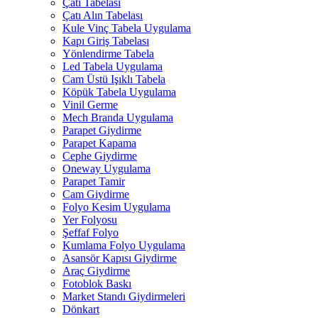
Çatı Tabelası
Çatı Alın Tabelası
Kule Vinç Tabela Uygulama
Kapı Giriş Tabelası
Yönlendirme Tabela
Led Tabela Uygulama
Cam Üstü Işıklı Tabela
Köpük Tabela Uygulama
Vinil Germe
Mech Branda Uygulama
Parapet Giydirme
Parapet Kapama
Cephe Giydirme
Oneway Uygulama
Parapet Tamir
Cam Giydirme
Folyo Kesim Uygulama
Yer Folyosu
Şeffaf Folyo
Kumlama Folyo Uygulama
Asansör Kapısı Giydirme
Araç Giydirme
Fotoblok Baskı
Market Standı Giydirmeleri
Dönkart