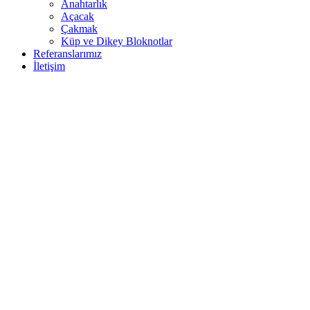
Anahtarlık
Açacak
Çakmak
Küp ve Dikey Bloknotlar
Referanslarımız
İletişim