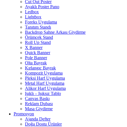
Cut Out Poster
Ayaklı Poster Pano
Ledbox
Lightbox
Foreks Uygulama
Tanıtım Standı
Backdrop Sahne Arkası Giydirme
Örümcek Stand
Roll Up Stand
X Banner
Quick Banner
Pole Banner
Olta Bayrak
Kırlangıç Bayrak
Kompozit Uygulama
Pleksi Harf Uygulama
Metal Harf Uygulama
Alikor Harf Uygulama
Işıklı – Işıksız Tablo
Canvas Baskı
Reklam Dubası
Masa Giydirme
Promosyon
Ajanda Defter
Doğa Dostu Ürünler