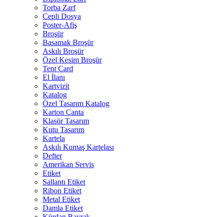
Torba Zarf
Cepli Dosya
Poster-Afiş
Broşür
Basamak Broşür
Askılı Broşür
Özel Kesim Broşür
Tent Card
El İlanı
Kartvizit
Katalog
Özel Tasarım Katalog
Karton Çanta
Klasör Tasarım
Kutu Tasarım
Kartela
Askılı Kumaş Kartelası
Defter
Amerikan Servis
Etiket
Sallantı Etiket
Ribon Etiket
Metal Etiket
Damla Etiket
Kürdan Bayrak