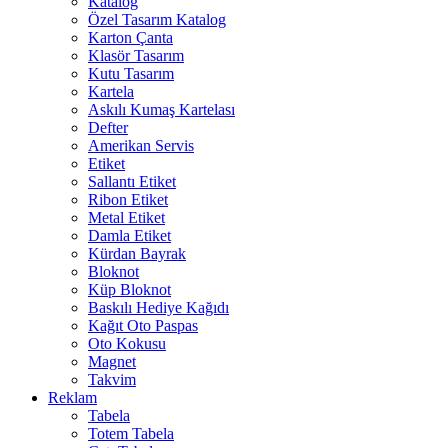
Katalog
Özel Tasarım Katalog
Karton Çanta
Klasör Tasarım
Kutu Tasarım
Kartela
Askılı Kumaş Kartelası
Defter
Amerikan Servis
Etiket
Sallantı Etiket
Ribon Etiket
Metal Etiket
Damla Etiket
Kürdan Bayrak
Bloknot
Küp Bloknot
Baskılı Hediye Kağıdı
Kağıt Oto Paspas
Oto Kokusu
Magnet
Takvim
Reklam
Tabela
Totem Tabela