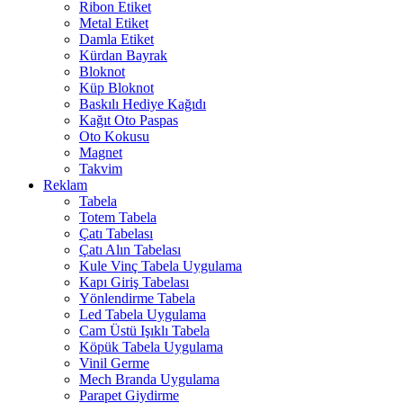
Ribon Etiket
Metal Etiket
Damla Etiket
Kürdan Bayrak
Bloknot
Küp Bloknot
Baskılı Hediye Kağıdı
Kağıt Oto Paspas
Oto Kokusu
Magnet
Takvim
Reklam
Tabela
Totem Tabela
Çatı Tabelası
Çatı Alın Tabelası
Kule Vinç Tabela Uygulama
Kapı Giriş Tabelası
Yönlendirme Tabela
Led Tabela Uygulama
Cam Üstü Işıklı Tabela
Köpük Tabela Uygulama
Vinil Germe
Mech Branda Uygulama
Parapet Giydirme